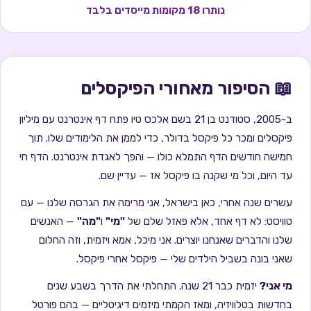
נותרו
18
מקומות מייסדים בלבד
📖 הסיפור מאחורי הפיקסלים
ב-2005, סטודנט בן 21 בשם אלכס טיו פתח דף אינטרנט עם מיליון
פיקסלים ומכר כל פיקסל בדולר, כדי לממן את הלימודים שלו. תוך
חמישה חודשים הדף התמלא כולו — והפך לאגדת אינטרנט. הדף חי
עד היום, וכל מי שקנה בו פיקסל אז — עדיין שם.
עשרים שנה אחרי, כאן בישראל, אני מרימה את הגרסה שלנו — עם
טוויסט: לא דף אחד, אלא פאזל שלם של
"מי"
ו
"מה"
— האנשים
שלנו והדברים שאנחנו יוצרים. אני מיכל, אמא ויזמית, וזה החלום
שאני בונה בשביל הילדים שלי — פיקסל אחרי פיקסל.
מי אני?
יזמית כבר 21 שנה. התחלתי את הדרך בשבע שנים
בחדשות בטלוויזיה, ומאז הקמתי מיזמים דיגיטליים — בהם פורטל