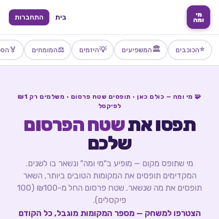
מי
בית
התחברות
ומה
🏛️
⭐
🏅
⚖️
💡
הכוכבים
המשפיעים
היזמים
המומחים
הספ
🧩 מי ומה — כולם כאן · תופסים שטח פרסום · משלמים רק ₪1
לפיקסל
תפסו את
שטח הפרסום
שלכם
מי שתופס מקום — מופיע ב"מי ומה" ונשאר בו לשנים.
המקדימים תופסים את המקומות הטובים ביותר, השאר
תופסים את מה שנשאר. שטח פרסום החל מ-₪100 (100
פיקסלים).
הצטרפו למשחק — מספר המקומות מוגבל, כל הקודם