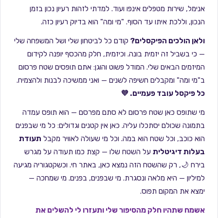
אנימל, שירות מטפלים אינפו ועוד. למדתי לזהות רעיון נכון בזמן
הנכון, וללכת איתו עד הסוף. "מי ומה" הוא בדיוק רעיון כזה.
ולאן הולכים הפיקסלים?
קודם כל לביטחון שלי ושל המשפחה שלי
— כי בשביל זה יזמית בונה. וכיזמית, חלק מהכסף יופנה לקידום
המיזמים הבאים שלי. המודל פשוט והוגן: אתם תופסים שטח פרסום
ב"מי ומה" ומקבלים חשיפה לשנים — ואני ממשיכה לבנות ולהצמיח.
כל פיקסל עובד פעמיים. 💜
מי שתופס כאן שטח פרסום לא סתם מפרסם — הוא תופס עמדה
בתמונה שכולם יסתכלו עליה. כאן אין קטנים וגדולים: כל מי שבפנים
הוא כוכב, וכל שטח הוא במה. וכל מי שעולה לאוויר מקבל
תעודת
בעלות דיגיטלית
על השטח שלו — קצת כמו תעודה על מגרש
בירח 🌙, רק שהשטח הזה נמצא כאן, באתר חי. וכשקטגוריה מגיעה
למיליון — היא מלאה ונסגרת. מי שבפנים, בפנים. מי שמחכה —
ימצא את המקום תפוס.
אשמח שתהיו חלק מהסיפור שלי ותעזרו לי להשלים את