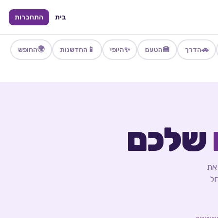
בית
התחברות
🌍
📱
✨
🍔
🚗
הדרך
הטעם
היופי
החדשנות
החופש
שלכם
 את
חל