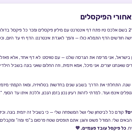
אחורי הפיקסלים
ב-2005, סטודנט בן 21 בשם אלכס טיו פתח דף אינטרנט עם מיליון פיקסלים ומכר כל פיקסל בד
ישה חודשים הדף התמלא כולו — והפך לאגדת אינטרנט. הדף חי עד היום, וכל
 בישראל, אני מרימה את הגרסה שלנו — עם טוויסט: לא דף אחד, אלא פאז
ם שאנחנו יוצרים. אני מיכל, אמא ויזמית, וזה החלום שאני בונה בשביל הילד
יזמית כבר 21 שנה. התחלתי את הדרך בשבע שנים בחדשות בטלוויזיה, ומאז הקמתי מיז
לים אינפו ועוד. למדתי לזהות רעיון נכון בזמן הנכון, וללכת איתו עד הסוף. "מ
ים?
קודם כל לביטחון שלי ושל המשפחה שלי — כי בשביל זה יזמית בונה. וכי
 הבאים שלי. המודל פשוט והוגן: אתם תופסים שטח פרסום ב"מי ומה" ומקבלים
ח.
כל פיקסל עובד פעמיים. 💜