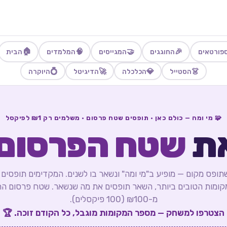
🏠
🧠
🤝
🎉
פורטאים
החוגגים
המגייסים
המלמדים
הבית
💍
🚀
💎
👗
הסטייל
הכלכלה
הדיגיטל
היוקרה
🧩 מי ומה — כולם כאן · תופסים שטח פרסום · משלמים רק ₪1 לפיקסל
את
שטח הפרסום
תופס מקום — מופיע ב"מי ומה" ונשאר בו לשנים. המקדימים תופסים
קומות הטובים ביותר, השאר תופסים את מה שנשאר. שטח פרסום ה
מ-₪100 (100 פיקסלים).
הצטרפו למשחק — מספר המקומות מוגבל, כל הקודם זוכה. 🏆