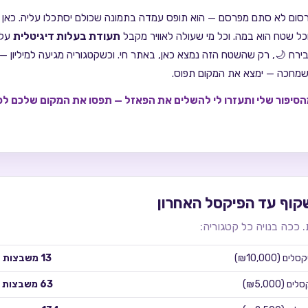
סום לא סתם מפרסם — הוא תופס עמדה בתמונה שכולם יסתכלו עליה. כאן אין
וכל שטח הוא במה. וכל מי שעולה לאוויר מקבל
תעודת בעלות דיגיטלית
על 
ירח 🌙, רק שהשטח הזה נמצא כאן, באתר חי. וכשקטגוריה מגיעה למיליון —
י שמחכה — ימצא את המקום תפוס.
סיפור שלי ותעזרו לי להשלים את הפאזל — תפסו את המקום שלכם לפ
קוף עד הפיקסל האחרון
. ככה בנויה כל קטגוריה:
סלים (
₪10,000
)
13
משבצות 
סלים (
₪5,000
)
63
משבצות 