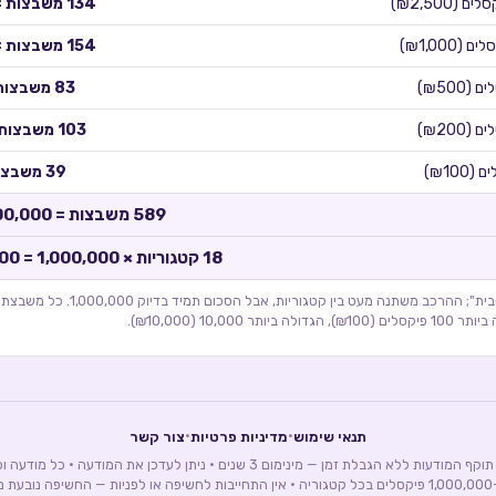
סלים (
₪2,500
)
134
משבצות 
לים (
₪1,000
)
154
משבצות 
ים (
₪500
)
83
משבצות
ים (
₪200
)
103
משבצות 
ם (
₪100
)
39
משבצו
589
משבצות =
00,000
18
קטגוריות × 1,000,000 =
000
* הפירוט לפי קטגוריית "הבית"; ההרכב משתנה מעט ב
·
·
תנאי שימוש
מדיניות פרטיות
צור קשר
די.