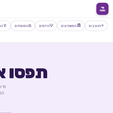
מי
ומה
🏛️
⭐
🏅
⚖️
💡
הכוכבים
המשפיעים
היזמים
המומחים
הס
תפסו 
מי ש
המ