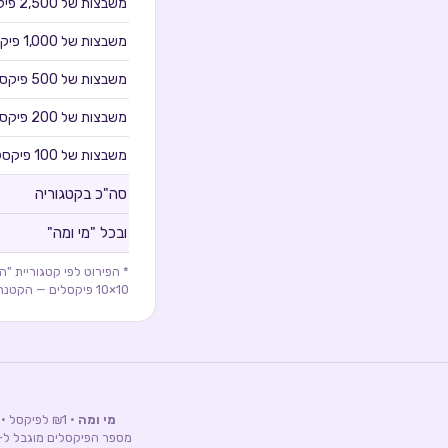
משבצות של
2,500
פיק
משבצות של
1,000
פיקס
משבצות של
500
פיקסל
משבצות של
200
פיקסל
משבצות של
100
פיקסלי
סה"כ בקטגוריה
ובכל "מי ומה"
10×10 פיקסלים — הקטנה ביותר 100 פיקסלים (₪100), הגדולה ביותר 10,000 (₪10,000).
מי ומה
· ₪1 לפיקסל · תוקף המודעות ללא הגבלת זמן — מינימום 3 שנים · ניתן לעדכן את המודעה · כל מודעה וכל עדכון עוברים אישור.
מספר הפיקסלים מוגבל ל-1,000,000 פיקסלים בכל קטגוריה · אין התחייבות לחשיפה או לפניות — החשיפה נובעת מעצם היות הפרויקט ייחו