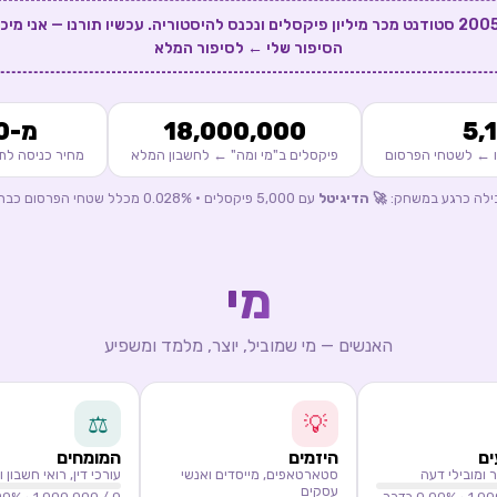
💜 ב-2005 סטודנט מכר מיליון פיקסלים ונכנס להיסטוריה. עכשיו תורנו — אני מיכ
הסיפור שלי ← לסיפור המלא
5,
18,000,000
מ-₪100
ו ← לשטחי הפרסום
פיקסלים ב"מי ומה" ← לחשבון המלא
מחיר כניסה לת
ילה כרגע במשחק:
🚀
הדיגיטל
עם
5,000
פיקסלים ·
% מכלל שטחי הפרסום כבר תפוס
0.028
מי
האנשים — מי שמוביל, יוצר, מלמד ומשפיע
⚖️
💡
ם
היזמים
המומחים
ר ומובילי דעה
סטארטאפים, מייסדים ואנשי
עורכי דין, רואי חשבון ו
עסקים